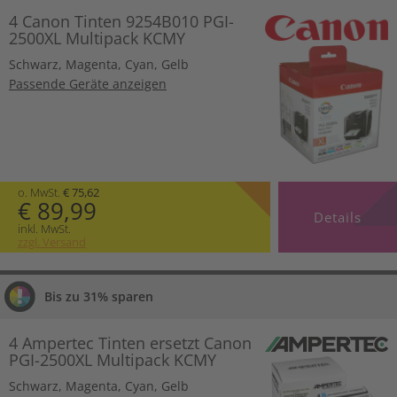
4 Canon Tinten 9254B010 PGI-
2500XL Multipack KCMY
Schwarz
,
Magenta
,
Cyan
,
Gelb
Passende Geräte anzeigen
o. MwSt.
€ 75,62
€ 89,99
Details
inkl. MwSt.
zzgl. Versand
Bis zu 31% sparen
4 Ampertec Tinten ersetzt Canon
PGI-2500XL Multipack KCMY
Schwarz
,
Magenta
,
Cyan
,
Gelb