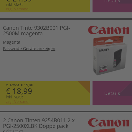
Details
inkl. MwSt.
zzgl. Versand
Canon Tinte 9302B001 PGI-
2500M magenta
Magenta
Passende Geräte anzeigen
o. MwSt.
€ 15,96
€ 18,99
Details
inkl. MwSt.
zzgl. Versand
2 Canon Tinten 9254B011 2 x
PGI-2500XLBK Doppelpack
schwarz