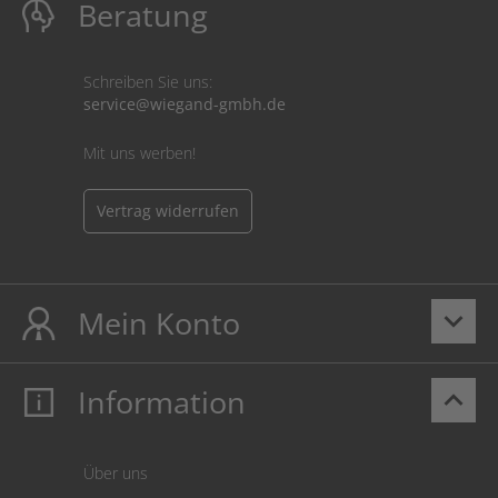
Beratung
Schreiben Sie uns:
service@wiegand-gmbh.de
Mit uns werben!
Vertrag widerrufen
Mein Konto
keyboard_arrow_down
Information
keyboard_arrow_up
Mein Konto
Login
Warenkorb
Über uns
Zahlung