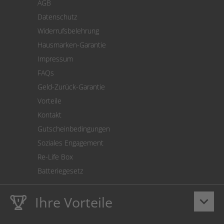
AGB
Versand
Datenschutz
Warenrücksendung
Widerrufsbelehrung
SEPA-Lastschrift
Hausmarken-Garantie
Versandkostenrechner
Impressum
Cookie Einstellungen
FAQs
Geld-Zurück-Garantie
Vorteile
Kontakt
Gutscheinbedingungen
Soziales Engagement
Re-Life Box
Batteriegesetz
Ihre Vorteile
keyboard_arrow_down