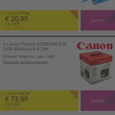
o. MwSt.
€ 17,64
€ 20,99
Details
inkl. MwSt.
zzgl. Versand
4 Canon Tinten 9290B006 PGI-
2500 Multipack KCMY
Schwarz
,
Magenta
,
Cyan
,
Gelb
Passende Geräte anzeigen
o. MwSt.
€ 62,18
€ 73,99
Details
inkl. MwSt.
zzgl. Versand