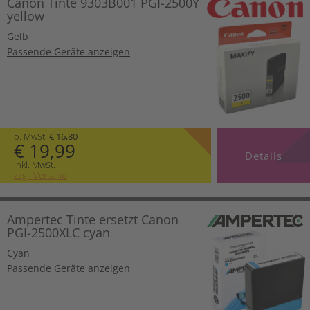
Canon Tinte 9303B001 PGI-2500Y
yellow
Gelb
Passende Geräte anzeigen
o. MwSt.
€ 16,80
€ 19,99
Details
inkl. MwSt.
zzgl. Versand
Ampertec Tinte ersetzt Canon
PGI-2500XLC cyan
Cyan
Passende Geräte anzeigen