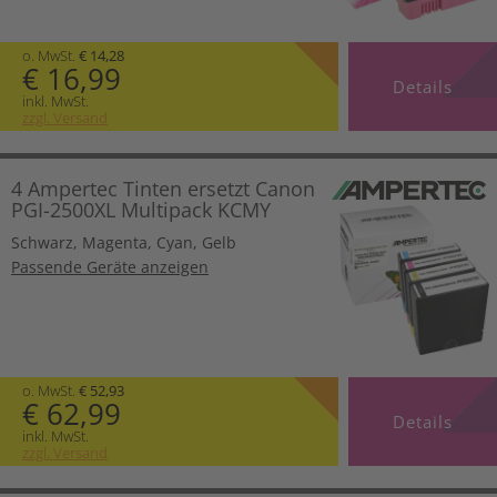
o. MwSt.
€ 14,28
€ 16,99
Details
inkl. MwSt.
zzgl. Versand
4 Ampertec Tinten ersetzt Canon
PGI-2500XL Multipack KCMY
Schwarz
,
Magenta
,
Cyan
,
Gelb
Passende Geräte anzeigen
o. MwSt.
€ 52,93
€ 62,99
Details
inkl. MwSt.
zzgl. Versand