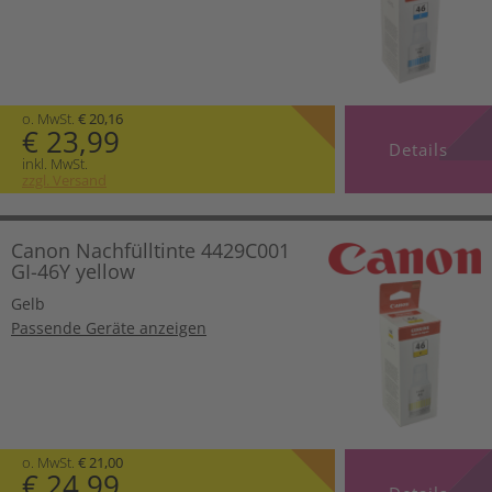
o. MwSt.
€ 20,16
€ 23,99
Details
inkl. MwSt.
zzgl. Versand
Canon Nachfülltinte 4429C001
GI-46Y yellow
Gelb
Passende Geräte anzeigen
o. MwSt.
€ 21,00
€ 24,99