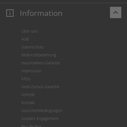
Information
keyboard_arrow_up
Mein Konto
Login
Warenkorb
Über uns
Zahlung
AGB
Versand
Datenschutz
Warenrücksendung
Widerrufsbelehrung
SEPA-Lastschrift
Hausmarken-Garantie
Versandkostenrechner
Impressum
Cookie Einstellungen
FAQs
Geld-Zurück-Garantie
Vorteile
Kontakt
Gutscheinbedingungen
Soziales Engagement
Re-Life Box