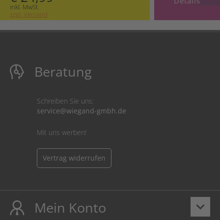
Details
inkl. MwSt.
zzgl. Versand
Beratung
Schreiben Sie uns:
service@wiegand-gmbh.de
Mit uns werben!
Vertrag widerrufen
Mein Konto
keyboard_arrow_down