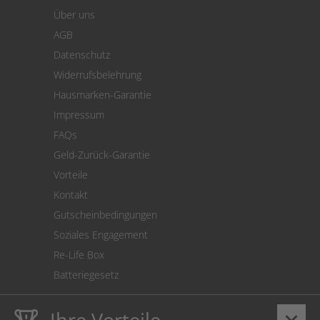
Warenkorb
Über uns
Zahlung
AGB
Versand
Datenschutz
Warenrücksendung
Widerrufsbelehrung
SEPA-Lastschrift
Hausmarken-Garantie
Versandkostenrechner
Impressum
Cookie Einstellungen
FAQs
Geld-Zurück-Garantie
Vorteile
Kontakt
Gutscheinbedingungen
Soziales Engagement
Re-Life Box
Batteriegesetz
Ihre Vorteile
keyboard_arrow_down