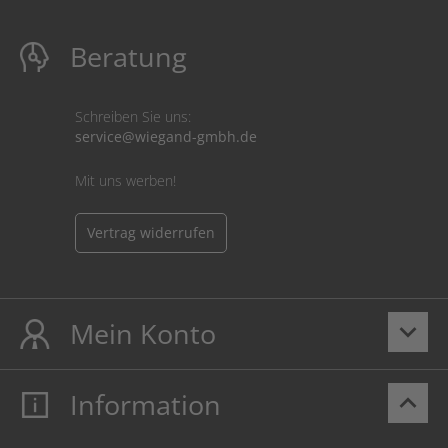
Beratung
Schreiben Sie uns:
service@wiegand-gmbh.de
Mit uns werben!
Vertrag widerrufen
Mein Konto
keyboard_arrow_down
Information
keyboard_arrow_up
Mein Konto
Login