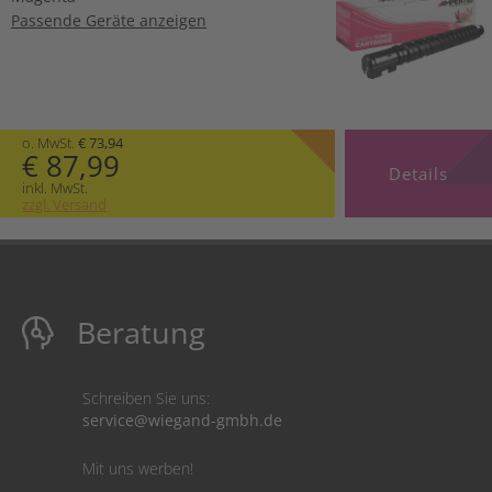
Passende Geräte anzeigen
o. MwSt.
€ 73,94
€ 87,99
Details
inkl. MwSt.
zzgl. Versand
Beratung
Schreiben Sie uns:
service@wiegand-gmbh.de
Mit uns werben!