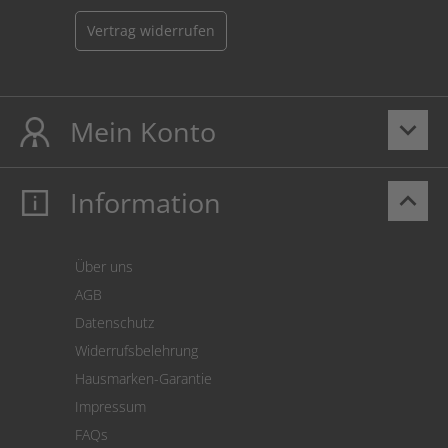
Vertrag widerrufen
Mein Konto
keyboard_arrow_down
Information
keyboard_arrow_up
Mein Konto
Login
Warenkorb
Über uns
Zahlung
AGB
Versand
Datenschutz
Warenrücksendung
Widerrufsbelehrung
SEPA-Lastschrift
Hausmarken-Garantie
Versandkostenrechner
Impressum
Cookie Einstellungen
FAQs