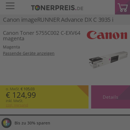
Canon imageRUNNER Advance DX C 3935 i
Canon Toner 5755C002 C-EXV64
magenta
Magenta
Passende Geräte anzeigen
o. MwSt.
€ 105,03
€ 124,99
Details
inkl. MwSt.
zzgl. Versand
Bis zu 30% sparen