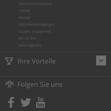
Geld-Zurück-Garantie
Vorteile
Kontakt
Gutscheinbedingungen
Soziales Engagement
Re-Life Box
Batteriegesetz
Ihre Vorteile
keyboard_arrow_down
Lebenslange
Hausmarke Garantie
auf Toner und Tinte
schützt auch Ihren Drucker.
Folgen Sie uns
Umweltfreundlich dadurch Abfallvermeidung.
Kaufen Sie Tinte & Toner ruhig da, wo Ihre Kinder einen
Ausbildungsplatz bekommen!