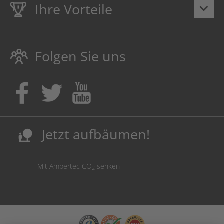
Ihre Vorteile
keyboard_arrow_down
Lebenslange
Hausmarke Garantie
auf Toner und Tinte
schützt auch Ihren Drucker.
Folgen Sie uns
Umweltfreundlich dadurch Abfallvermeidung.
Kaufen Sie Tinte & Toner ruhig da, wo Ihre Kinder einen
Ausbildungsplatz bekommen!
Sicherung deutscher Produktionsstandorte.
Kosten senken, Ressourcen schonen.
Jetzt aufbäumen!
nature_people
Mit Ampertec CO
senken
2