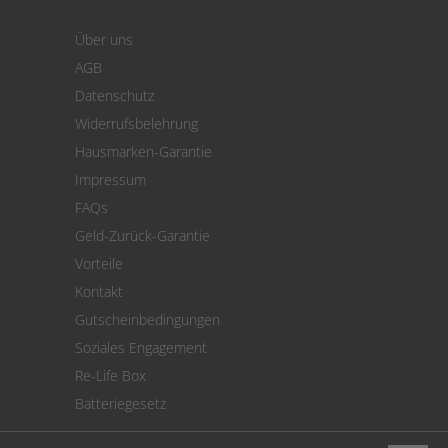
Warenkorb
Über uns
Zahlung
AGB
Versand
Datenschutz
Warenrücksendung
Widerrufsbelehrung
SEPA-Lastschrift
Hausmarken-Garantie
Versandkostenrechner
Impressum
Cookie Einstellungen
FAQs
Geld-Zurück-Garantie
Vorteile
Kontakt
Gutscheinbedingungen
Soziales Engagement
Re-Life Box
Batteriegesetz