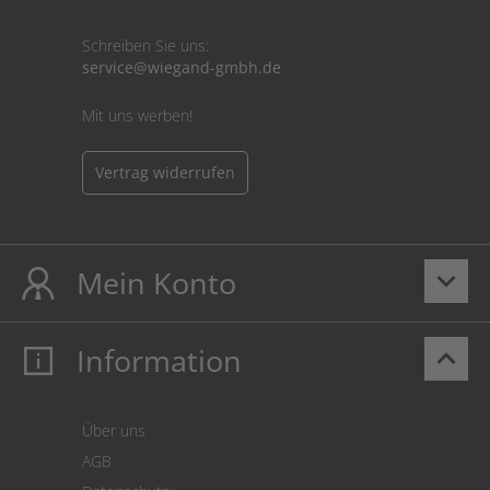
Schreiben Sie uns:
service@wiegand-gmbh.de
Mit uns werben!
Vertrag widerrufen
Mein Konto
keyboard_arrow_down
Information
keyboard_arrow_up
Mein Konto
Login
Warenkorb
Über uns
Zahlung
AGB
Versand