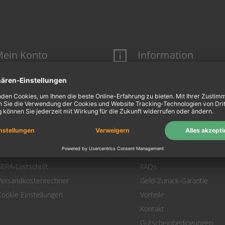
ein Konto
Information
Mein Konto
Über uns
Login
AGB
Warenkorb
Datenschutz
Zahlung
Widerrufsbelehrung
Versand
Hausmarken-Garantie
Warenrücksendung
Impressum
SEPA-Lastschrift
FAQs
Versandkostenrechner
Geld-Zurück-Garantie
Cookie Einstellungen
Vorteile
Kontakt
Gutscheinbedingungen