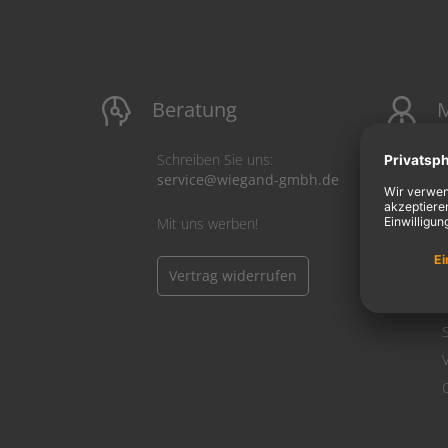
Beratung
M
Schreiben Sie uns:
service@wiegand-gmbh.de
Mit uns werben!
Vertrag widerrufen