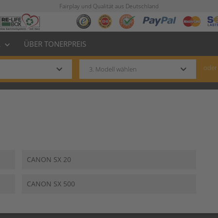
Fairplay und Qualität aus Deutschland
L
ÜBER TONERPREIS
keyboard_arrow_down
keyboard_arrow_down
keyboard_arrow_down
oder
CANON SX 20
CANON SX 500