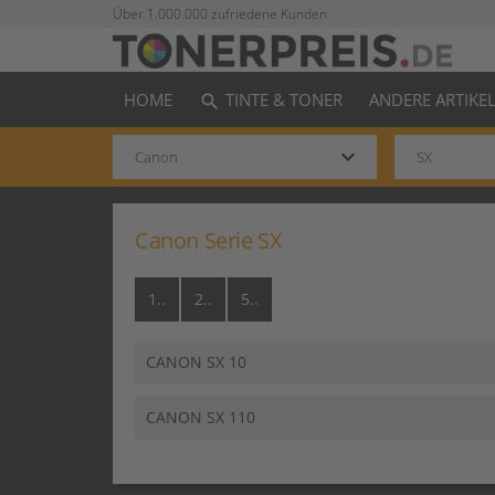
Über 1.000.000 zufriedene Kunden
HOME
TINTE & TONER
ANDERE ARTIKE
search
keyboard_arrow_down
Canon Serie SX
1..
2..
5..
CANON SX 10
CANON SX 110