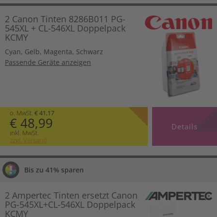
2 Canon Tinten 8286B011 PG-
545XL + CL-546XL Doppelpack
KCMY
Cyan
,
Gelb
,
Magenta
,
Schwarz
Passende Geräte anzeigen
o. MwSt.
€ 41,17
€ 48,99
Details
inkl. MwSt.
zzgl. Versand
Bis zu 41% sparen
2 Ampertec Tinten ersetzt Canon
PG-545XL+CL-546XL Doppelpack
KCMY