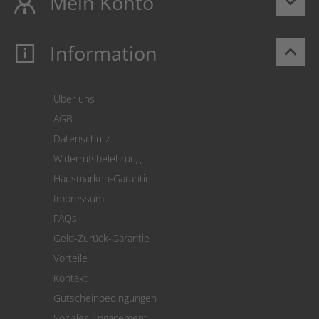
Mein Konto
keyboard_arrow_down
Information
keyboard_arrow_up
Mein Konto
Login
Warenkorb
Über uns
Zahlung
AGB
Versand
Datenschutz
Warenrücksendung
Widerrufsbelehrung
SEPA-Lastschrift
Hausmarken-Garantie
Versandkostenrechner
Impressum
Cookie Einstellungen
FAQs
Geld-Zurück-Garantie
Vorteile
Kontakt
Gutscheinbedingungen
Soziales Engagement