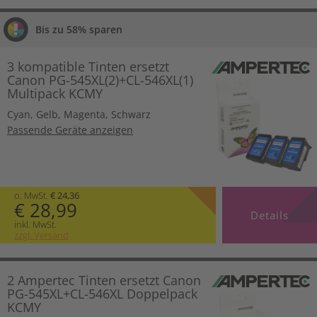
Bis zu 58% sparen
3 kompatible Tinten ersetzt
Canon PG-545XL(2)+CL-546XL(1)
Multipack KCMY
Cyan
,
Gelb
,
Magenta
,
Schwarz
Passende Geräte anzeigen
o. MwSt.
€ 24,36
€ 28,99
Details
inkl. MwSt.
zzgl. Versand
2 Ampertec Tinten ersetzt Canon
PG-545XL+CL-546XL Doppelpack
KCMY