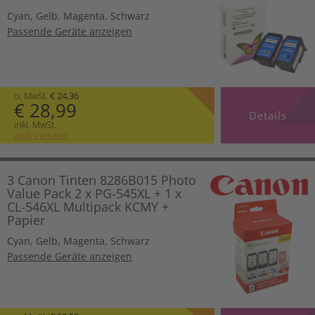
Cyan
,
Gelb
,
Magenta
,
Schwarz
Passende Geräte anzeigen
o. MwSt.
€ 24,36
€ 28,99
Details
inkl. MwSt.
zzgl. Versand
3 Canon Tinten 8286B015 Photo
Value Pack 2 x PG-545XL + 1 x
CL-546XL Multipack KCMY +
Papier
Cyan
,
Gelb
,
Magenta
,
Schwarz
Passende Geräte anzeigen