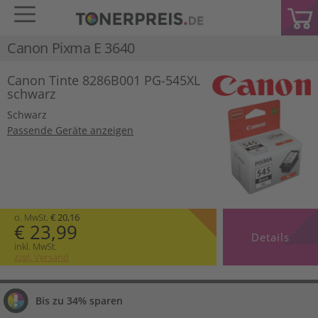
Canon Pixma E 3640
Canon Tinte 8286B001 PG-545XL
schwarz
Schwarz
Passende Geräte anzeigen
o. MwSt.
€ 20,16
€ 23,99
Details
inkl. MwSt.
zzgl. Versand
Bis zu 34% sparen