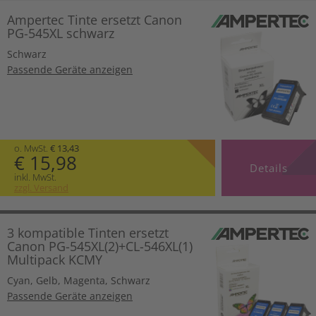
Ampertec Tinte ersetzt Canon
PG-545XL schwarz
Schwarz
Passende Geräte anzeigen
o. MwSt.
€ 13,43
€ 15,98
Details
inkl. MwSt.
zzgl. Versand
3 kompatible Tinten ersetzt
Canon PG-545XL(2)+CL-546XL(1)
Multipack KCMY
Cyan
,
Gelb
,
Magenta
,
Schwarz
Passende Geräte anzeigen