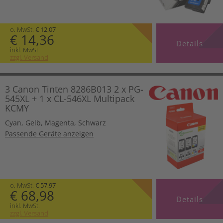
o. MwSt.
€ 12,07
€ 14,36
Details
inkl. MwSt.
zzgl. Versand
3 Canon Tinten 8286B013 2 x PG-
545XL + 1 x CL-546XL Multipack
KCMY
Cyan
,
Gelb
,
Magenta
,
Schwarz
Passende Geräte anzeigen
o. MwSt.
€ 57,97
€ 68,98
Details
inkl. MwSt.
zzgl. Versand