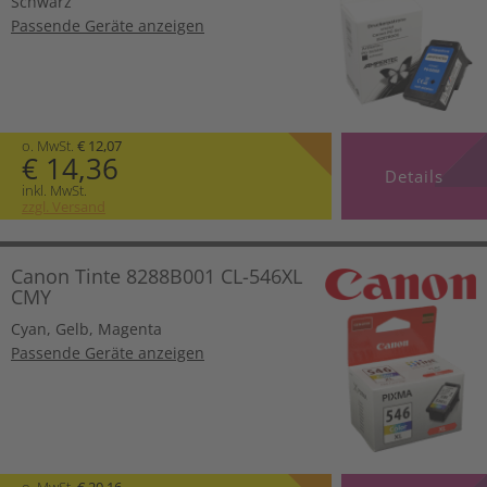
Schwarz
Passende Geräte anzeigen
o. MwSt.
€ 12,07
€ 14,36
Details
inkl. MwSt.
zzgl. Versand
Canon Tinte 8288B001 CL-546XL
CMY
Cyan
,
Gelb
,
Magenta
Passende Geräte anzeigen
o. MwSt.
€ 20,16