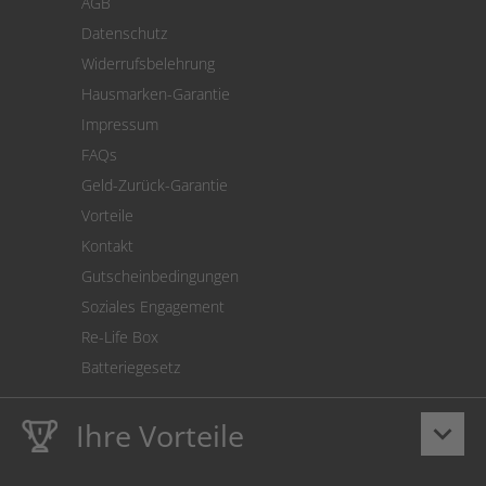
AGB
Versand
Datenschutz
Warenrücksendung
Widerrufsbelehrung
SEPA-Lastschrift
Hausmarken-Garantie
Versandkostenrechner
Impressum
Cookie Einstellungen
FAQs
Geld-Zurück-Garantie
Vorteile
Kontakt
Gutscheinbedingungen
Soziales Engagement
Re-Life Box
Batteriegesetz
Ihre Vorteile
keyboard_arrow_down