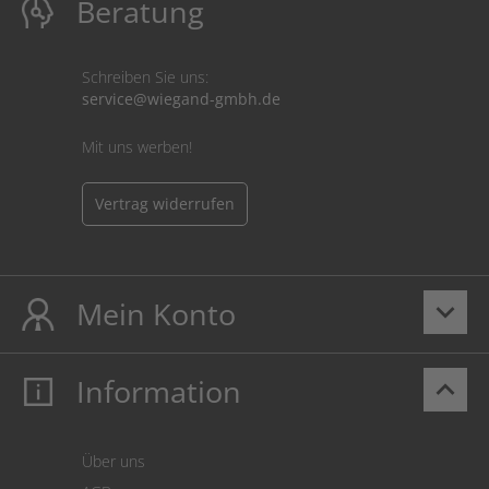
Beratung
Schreiben Sie uns:
service@wiegand-gmbh.de
Mit uns werben!
Vertrag widerrufen
Mein Konto
keyboard_arrow_down
Information
keyboard_arrow_up
Mein Konto
Login
Warenkorb
Über uns
Zahlung