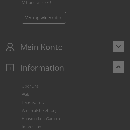
Mit uns werben!
Vertrag widerrufen
Mein Konto
keyboard_arrow_down
Information
keyboard_arrow_up
Mein Konto
Login
Warenkorb
Über uns
Zahlung
AGB
Versand
Datenschutz
Warenrücksendung
Widerrufsbelehrung
SEPA-Lastschrift
Hausmarken-Garantie
Versandkostenrechner
Impressum