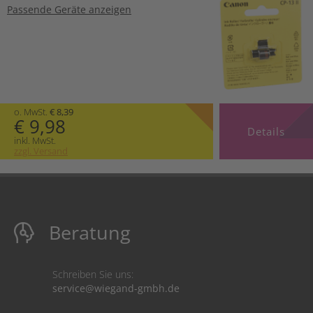
Passende Geräte anzeigen
o. MwSt.
€ 8,39
€ 9,98
Details
inkl. MwSt.
zzgl. Versand
Beratung
Schreiben Sie uns:
service@wiegand-gmbh.de