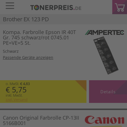
Brother EX 123 PD
Kompa. Farbrolle Epson IR 40T
Gr. 745 schwarz/rot 0745.01
PE=VE=5 St.
Schwarz
Passende Geräte anzeigen
o. MwSt.
€ 4,83
€ 5,75
Details
inkl. MwSt.
zzgl. Versand
Canon Original Farbrolle CP-13II
5166B001