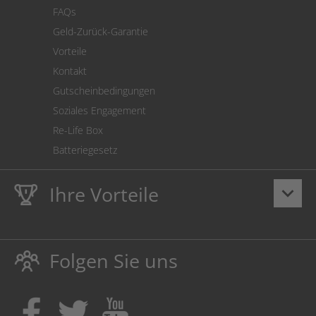
Cookie Einstellungen
FAQs
Geld-Zurück-Garantie
Vorteile
Kontakt
Gutscheinbedingungen
Soziales Engagement
Re-Life Box
Batteriegesetz
Ihre Vorteile
keyboard_arrow_down
Lebenslange
Hausmarke Garantie
auf Toner und Tinte
schützt auch Ihren Drucker.
Folgen Sie uns
Umweltfreundlich dadurch Abfallvermeidung.
Kaufen Sie Tinte & Toner ruhig da, wo Ihre Kinder einen
Ausbildungsplatz bekommen!