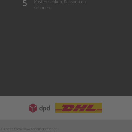
Kosten senken, Ressourcen
schonen.
m Händler-Portal
www.tonerhersteller.de