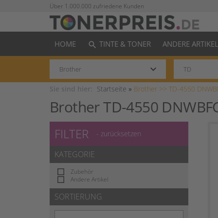
Über 1.000.000 zufriedene Kunden
HOME
TINTE & TONER
ANDERE ARTIKE
search
keyboard_arrow_down
Sie sind hier:
Startseite
»
Brother >>
TD-4550 DNWB
Brother TD-4550 DNWBF
FILTER
- zurücksetzen
KATEGORIE
Zubehör
Andere Artikel
SORTIERUNG