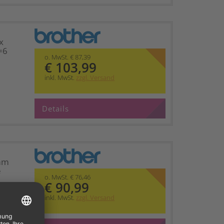
x
=6
o. MwSt. € 87,39
€ 103,99
inkl. MwSt.
zzgl. Versand
Details
mm
e
o. MwSt. € 76,46
€ 90,99
inkl. MwSt.
zzgl. Versand