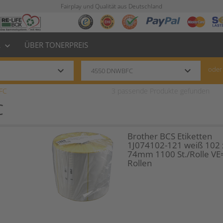
Fairplay und Qualität aus Deutschland
L
ÜBER TONERPREIS
keyboard_arrow_down
keyboard_arrow_down
keyboard_arrow_down
oder
FC
3
passende Produkte gefunden
C
Brother BCS Etiketten
1J074102-121 weiß 102 
74mm 1100 St./Rolle VE
Rollen