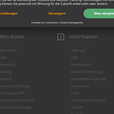
ein Konto
Information
Mein Konto
Über uns
Login
AGB
Warenkorb
Datenschutz
Zahlung
Widerrufsbelehrung
Versand
Hausmarken-Garantie
Warenrücksendung
Impressum
SEPA-Lastschrift
FAQs
Versandkostenrechner
Geld-Zurück-Garantie
Cookie Einstellungen
Vorteile