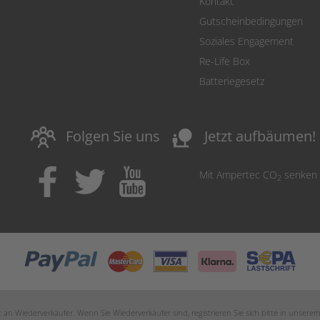
Kontakt
Gutscheinbedingungen
Soziales Engagement
Re-Life Box
Batteriegesetz
nature_people
Folgen Sie uns
Jetzt aufbäumen!
Mit Ampertec CO
senken
2
an Wiederverkäufer. Wenn Sie Wiederverkäufer sind, registrieren Sie sich bitte in unsere