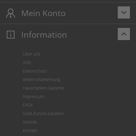
Mein Konto
keyboard_arrow_down
Information
keyboard_arrow_up
Mein Konto
Login
Warenkorb
Über uns
Zahlung
AGB
Versand
Datenschutz
Warenrücksendung
Widerrufsbelehrung
SEPA-Lastschrift
Hausmarken-Garantie
Versandkostenrechner
Impressum
Cookie Einstellungen
FAQs
Geld-Zurück-Garantie
Vorteile
Kontakt