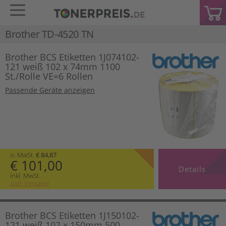
Brother TD-4520 TN
Brother BCS Etiketten 1J074102-
121 weiß 102 x 74mm 1100
St./Rolle VE=6 Rollen
Passende Geräte anzeigen
o. MwSt.
€ 84,87
€ 101,00
Details
inkl. MwSt.
zzgl. Versand
Brother BCS Etiketten 1J150102-
121 weiß 102 x 150mm 500