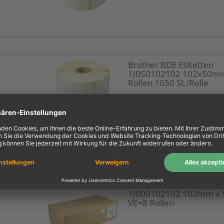
Brother BDE Etiketten
1J050102102 102x50m
Rollen 1050 St./Rolle
Brother BDE Endlosetike
1J000102102 102mm x 
VE=8 Rollen