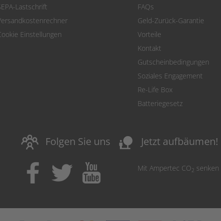
SEPA-Lastschrift
FAQs
Versandkostenrechner
Geld-Zurück-Garantie
Cookie Einstellungen
Vorteile
Kontakt
Gutscheinbedingungen
Soziales Engagement
Re-Life Box
Batteriegesetz
nature_people
Folgen Sie uns
Jetzt aufbäumen!
Mit Ampertec CO
senken
2