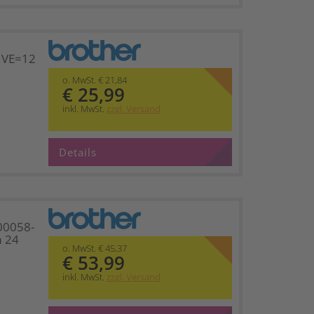
 VE=12
o. MwSt. € 21,84
€ 25,99
inkl. MwSt.
zzgl. Versand
Details
00058-
 24
o. MwSt. € 45,37
€ 53,99
inkl. MwSt.
zzgl. Versand