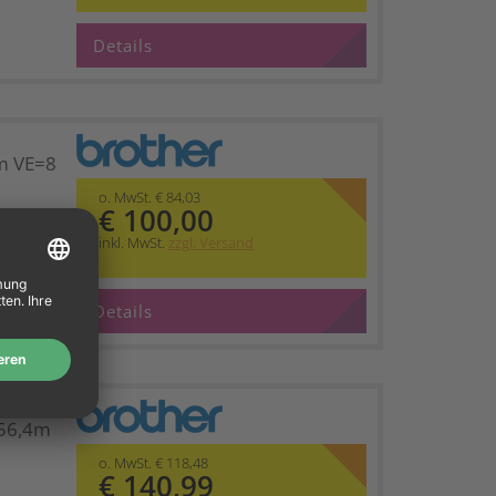
Details
m VE=8
o. MwSt. € 84,03
€ 100,00
inkl. MwSt.
zzgl. Versand
Details
tten
56,4m
o. MwSt. € 118,48
€ 140,99