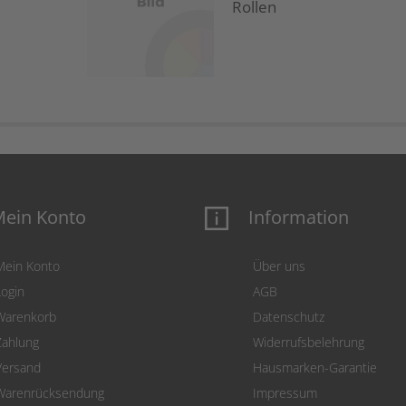
Rollen
ein Konto
Information
Mein Konto
Über uns
Login
AGB
Warenkorb
Datenschutz
Zahlung
Widerrufsbelehrung
Versand
Hausmarken-Garantie
Warenrücksendung
Impressum