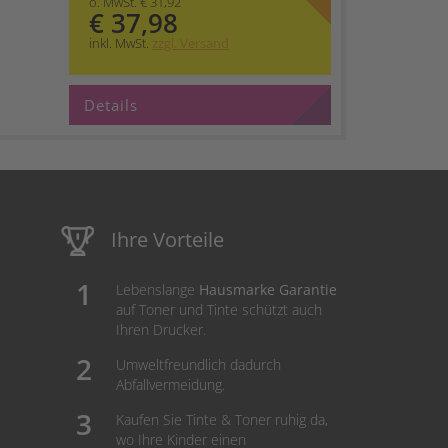
o. MwSt. € 31,92
€ 37,98
inkl. MwSt.
zzgl. Versand
Details
Ihre Vorteile
Lebenslange
Hausmarke Garantie
auf Toner und Tinte schützt auch
Ihren Drucker.
Umweltfreundlich dadurch
Abfallvermeidung.
Kaufen Sie Tinte & Toner ruhig da,
wo Ihre Kinder einen