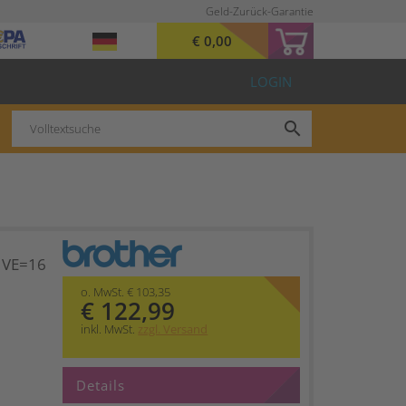
Geld-Zurück-Garantie
€ 0,00
LOGIN
search
 VE=16
o. MwSt. € 103,35
€ 122,99
inkl. MwSt.
zzgl. Versand
Details