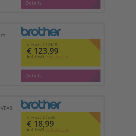
Details
mm
e
o. MwSt. € 104,19
€ 123,99
inkl. MwSt.
zzgl. Versand
Details
 VE=8
o. MwSt. € 15,96
€ 18,99
inkl. MwSt.
zzgl. Versand