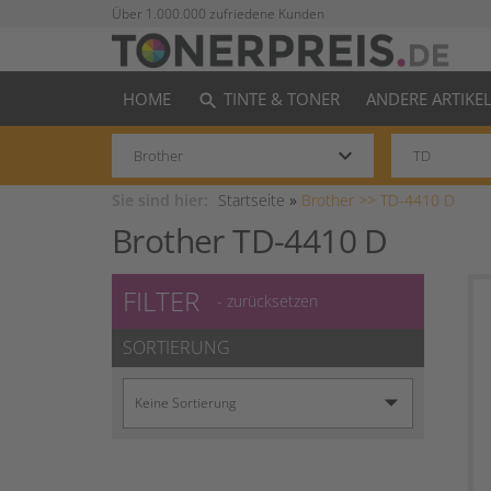
Über 1.000.000 zufriedene Kunden
HOME
TINTE & TONER
ANDERE ARTIKE
search
keyboard_arrow_down
Sie sind hier:
Startseite
»
Brother >>
TD-4410 D
Brother TD-4410 D
FILTER
- zurücksetzen
SORTIERUNG