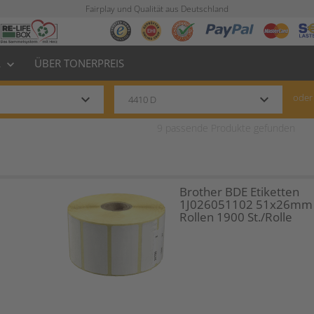
Fairplay und Qualität aus Deutschland
L
ÜBER TONERPREIS
keyboard_arrow_down
keyboard_arrow_down
keyboard_arrow_down
oder
9
passende Produkte gefunden
Brother BDE Etiketten
1J026051102 51x26mm
Rollen 1900 St./Rolle