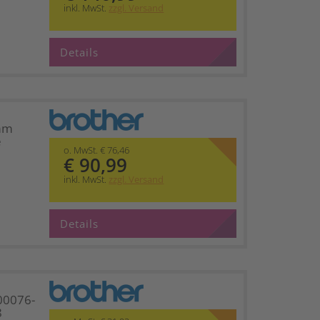
inkl. MwSt.
zzgl. Versand
Details
mm
e
o. MwSt. € 76,46
€ 90,99
inkl. MwSt.
zzgl. Versand
Details
00076-
8