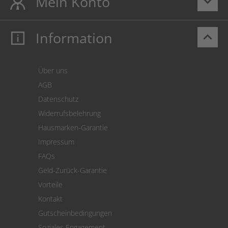
Mein Konto
keyboard_arrow_down
Information
keyboard_arrow_up
Mein Konto
Login
Warenkorb
Über uns
Zahlung
AGB
Versand
Datenschutz
Warenrücksendung
Widerrufsbelehrung
SEPA-Lastschrift
Hausmarken-Garantie
Versandkostenrechner
Impressum
Cookie Einstellungen
FAQs
Geld-Zurück-Garantie
Vorteile
Kontakt
Gutscheinbedingungen
Soziales Engagement