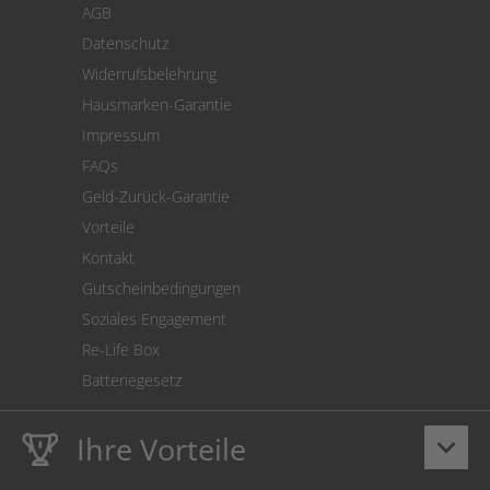
AGB
Versand
Datenschutz
Warenrücksendung
Widerrufsbelehrung
SEPA-Lastschrift
Hausmarken-Garantie
Versandkostenrechner
Impressum
Cookie Einstellungen
FAQs
Geld-Zurück-Garantie
Vorteile
Kontakt
Gutscheinbedingungen
Soziales Engagement
Re-Life Box
Batteriegesetz
Ihre Vorteile
keyboard_arrow_down