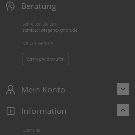
Beratung
Schreiben Sie uns:
service@wiegand-gmbh.de
Mit uns werben!
Vertrag widerrufen
Mein Konto
keyboard_arrow_down
Information
keyboard_arrow_up
Mein Konto
Login
Warenkorb
Über uns
Zahlung