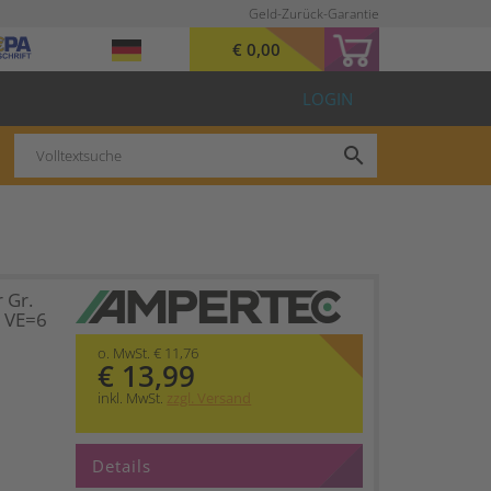
Geld-Zurück-Garantie
€ 0,00
LOGIN
search
 Gr.
1 VE=6
o. MwSt. € 11,76
€ 13,99
inkl. MwSt.
zzgl. Versand
Details