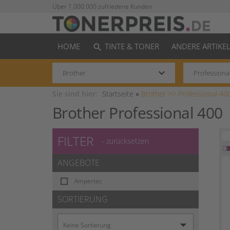
Über 1.000.000 zufriedene Kunden
HOME
TINTE & TONER
ANDERE ARTIKE
search
keyboard_arrow_down
Sie sind hier:
Startseite
»
Brother >>
Professional 40
Brother Professional 400
FILTER
- zurücksetzen
ANGEBOTE
Ampertec
SORTIERUNG