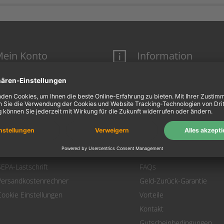
ein Konto
Information
Mein Konto
Über uns
Login
AGB
Warenkorb
Datenschutz
Zahlung
Widerrufsbelehrung
Versand
Hausmarken-Garantie
Warenrücksendung
Impressum
SEPA-Lastschrift
FAQs
Versandkostenrechner
Geld-Zurück-Garantie
Cookie Einstellungen
Vorteile
Kontakt
Gutscheinbedingungen