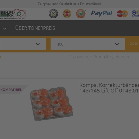
Fairplay und Qualität aus Deutschland
L
ÜBER TONERPREIS
keyboard_arrow_down
keyboard_arrow_down
keyboard_arrow_down
oder
0
1
passende Produkte gefunden
Kompa. Korrekturbänder
143/145 Lift-Off 0143.0