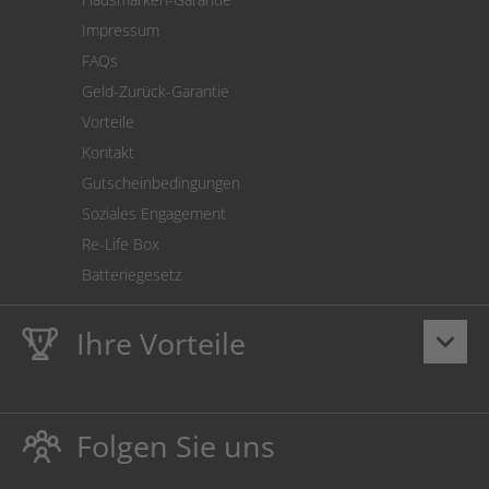
Versandkostenrechner
Impressum
Cookie Einstellungen
FAQs
Geld-Zurück-Garantie
Vorteile
Kontakt
Gutscheinbedingungen
Soziales Engagement
Re-Life Box
Batteriegesetz
Ihre Vorteile
keyboard_arrow_down
Lebenslange
Hausmarke Garantie
auf Toner und Tinte
schützt auch Ihren Drucker.
Folgen Sie uns
Umweltfreundlich dadurch Abfallvermeidung.