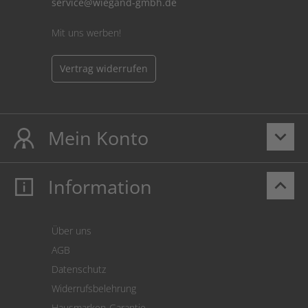
service@wiegand-gmbh.de
Mit uns werben!
Vertrag widerrufen
Mein Konto
keyboard_arrow_down
Information
keyboard_arrow_up
Mein Konto
Login
Warenkorb
Über uns
Zahlung
AGB
Versand
Datenschutz
Warenrücksendung
Widerrufsbelehrung
SEPA-Lastschrift
Hausmarken-Garantie