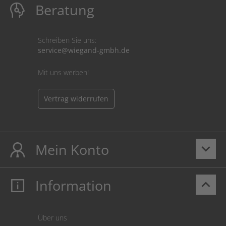
Beratung
Schreiben Sie uns:
service@wiegand-gmbh.de
Mit uns werben!
Vertrag widerrufen
Mein Konto
keyboard_arrow_down
Information
keyboard_arrow_up
Mein Konto
Login
Warenkorb
Über uns
Zahlung