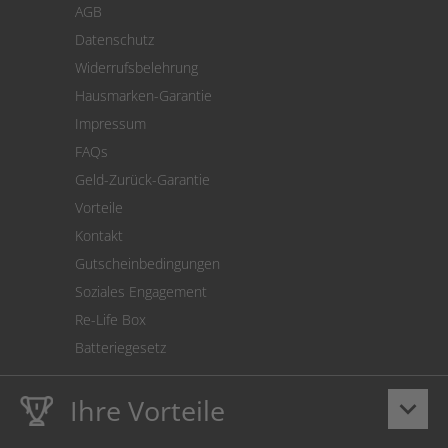
AGB
Versand
Datenschutz
Warenrücksendung
Widerrufsbelehrung
SEPA-Lastschrift
Hausmarken-Garantie
Versandkostenrechner
Impressum
Cookie Einstellungen
FAQs
Geld-Zurück-Garantie
Vorteile
Kontakt
Gutscheinbedingungen
Soziales Engagement
Re-Life Box
Batteriegesetz
Ihre Vorteile
keyboard_arrow_down