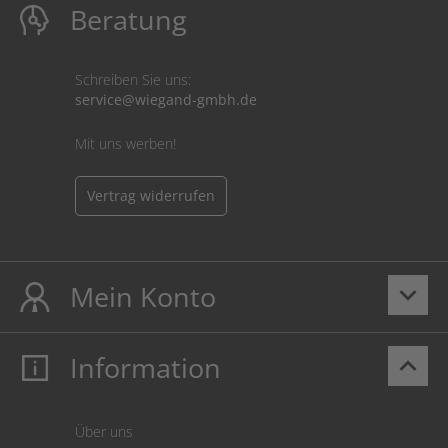
Beratung
Schreiben Sie uns:
service@wiegand-gmbh.de
Mit uns werben!
Vertrag widerrufen
Mein Konto
keyboard_arrow_down
Information
keyboard_arrow_up
Mein Konto
Login
Warenkorb
Über uns
Zahlung