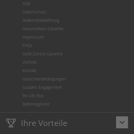
AGB
Versand
Datenschutz
Warenrücksendung
Widerrufsbelehrung
SEPA-Lastschrift
Hausmarken-Garantie
Versandkostenrechner
Impressum
Cookie Einstellungen
FAQs
Geld-Zurück-Garantie
Vorteile
Kontakt
Gutscheinbedingungen
Soziales Engagement
Re-Life Box
Batteriegesetz
Ihre Vorteile
keyboard_arrow_down