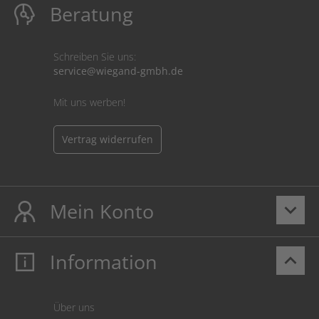
Beratung
Schreiben Sie uns:
service@wiegand-gmbh.de
Mit uns werben!
Vertrag widerrufen
Mein Konto
keyboard_arrow_down
Information
keyboard_arrow_up
Mein Konto
Login
Warenkorb
Über uns
Zahlung