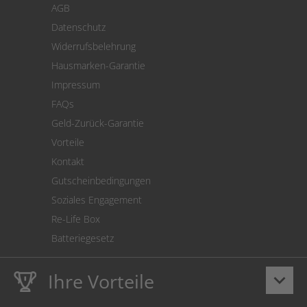
AGB
Versand
Datenschutz
Warenrücksendung
Widerrufsbelehrung
SEPA-Lastschrift
Hausmarken-Garantie
Versandkostenrechner
Impressum
Cookie Einstellungen
FAQs
Geld-Zurück-Garantie
Vorteile
Kontakt
Gutscheinbedingungen
Soziales Engagement
Re-Life Box
Batteriegesetz
Ihre Vorteile
keyboard_arrow_down