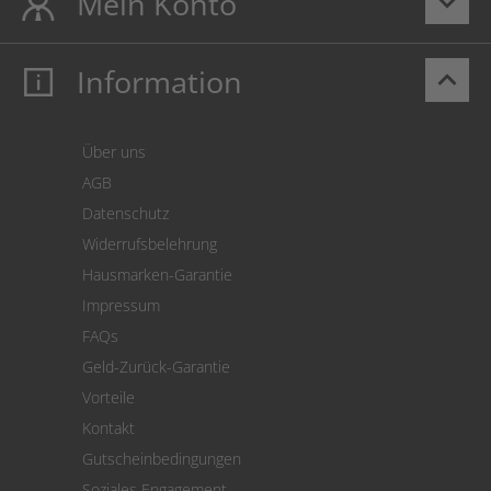
Mein Konto
keyboard_arrow_down
Information
keyboard_arrow_up
Mein Konto
Login
Warenkorb
Über uns
Zahlung
AGB
Versand
Datenschutz
Warenrücksendung
Widerrufsbelehrung
SEPA-Lastschrift
Hausmarken-Garantie
Versandkostenrechner
Impressum
Cookie Einstellungen
FAQs
Geld-Zurück-Garantie
Vorteile
Kontakt
Gutscheinbedingungen
Soziales Engagement