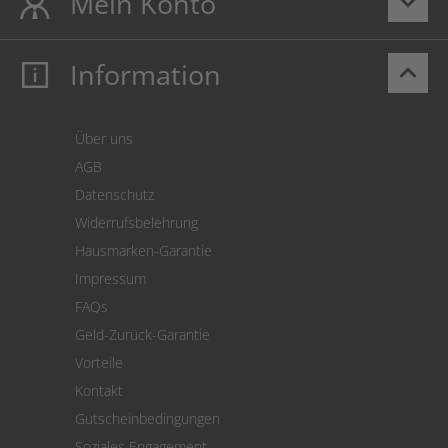
Mein Konto
keyboard_arrow_down
Information
keyboard_arrow_up
Mein Konto
Login
Warenkorb
Über uns
Zahlung
AGB
Versand
Datenschutz
Warenrücksendung
Widerrufsbelehrung
SEPA-Lastschrift
Hausmarken-Garantie
Versandkostenrechner
Impressum
Cookie Einstellungen
FAQs
Geld-Zurück-Garantie
Vorteile
Kontakt
Gutscheinbedingungen
Soziales Engagement