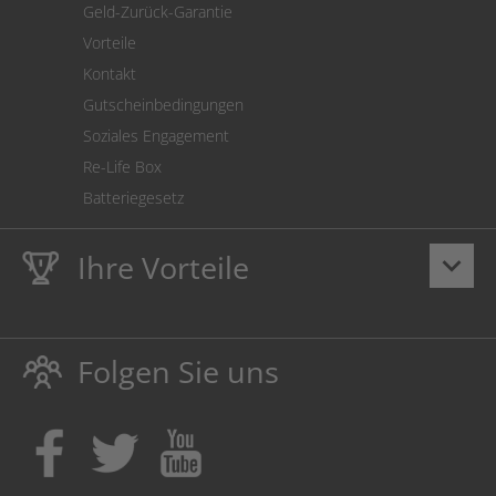
Geld-Zurück-Garantie
Vorteile
Kontakt
Gutscheinbedingungen
Soziales Engagement
Re-Life Box
Batteriegesetz
Ihre Vorteile
keyboard_arrow_down
Lebenslange
Hausmarke Garantie
auf Toner und Tinte
schützt auch Ihren Drucker.
Folgen Sie uns
Umweltfreundlich dadurch Abfallvermeidung.
Kaufen Sie Tinte & Toner ruhig da, wo Ihre Kinder einen
Ausbildungsplatz bekommen!
Sicherung deutscher Produktionsstandorte.