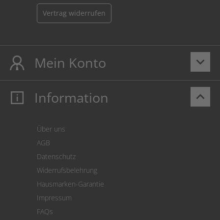
Vertrag widerrufen
Mein Konto
keyboard_arrow_down
Information
keyboard_arrow_up
Mein Konto
Login
Warenkorb
Über uns
Zahlung
AGB
Versand
Datenschutz
Warenrücksendung
Widerrufsbelehrung
SEPA-Lastschrift
Hausmarken-Garantie
Versandkostenrechner
Impressum
Cookie Einstellungen
FAQs