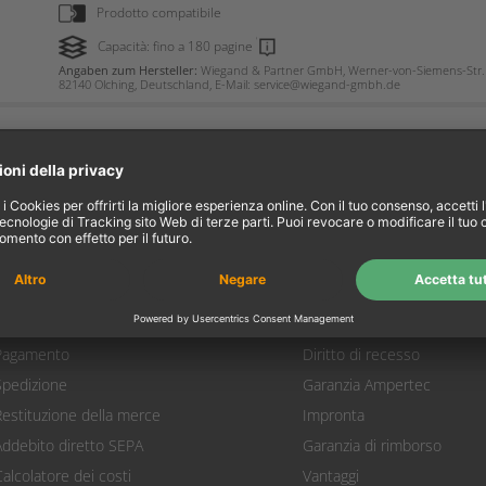
Prodotto compatibile
Capacità: fino a 180 pagine
Angaben zum Hersteller:
Wiegand & Partner GmbH, Werner-von-Siemens-Str. 
82140 Olching, Deutschland, E-Mail: service@wiegand-gmbh.de
l mio account
Informazioni
Il mio account
Riguardo a noi
Login
Condizioni
arrello prodotti
protezione dati
Pagamento
Diritto di recesso
Spedizione
Garanzia Ampertec
Restituzione della merce
Impronta
Addebito diretto SEPA
Garanzia di rimborso
Calcolatore dei costi
Vantaggi