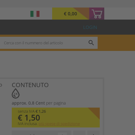
€ 0,00
LOGIN
search
CONTENUTO
o
1X
approx. 0,8 Cent
per pagina
senza IVA
€ 1,26
€ 1,50
IVA inclusa.
più spese di spedizione