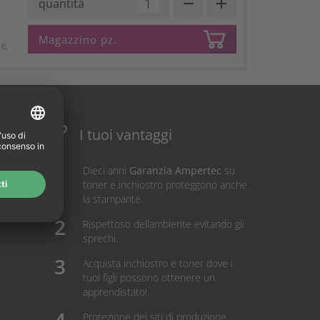
remove
add
quantità
Magazzino pz.
6,
I tuoi vantaggi
Dieci anni
Garanzia Ampertec
su
toner e inchiostro proteggono anche
la stampante.
Rispettoso dellambiente evitando gli
sprechi.
Acquista inchiostro e toner dove i
tuoi figli possono ottenere un
apprendistato!
Protezione dei siti di produzione