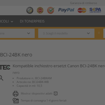
Garanzia di rimborso
TICOLI
DI TONERPREIS
keyboard_arrow_down
keyboard_arrow_down
keyboard_arrow_down
ó
 BCI-24BK nero
Kompatible inchiostro ersetzt Canon BCI-24BK ner
nero
om_in
Produttore n.: BCI-24BKAM
Articolo no: BCI24BK-WB
Capacità in ml: 10,5
Mostra i dispositivi adatti
Tempo di consegna 1-4 giorni feriali