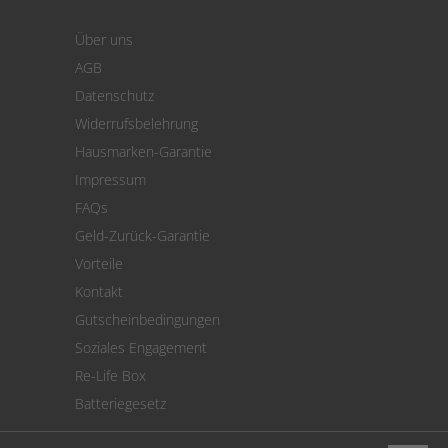
Warenkorb
Über uns
Zahlung
AGB
Versand
Datenschutz
Warenrücksendung
Widerrufsbelehrung
SEPA-Lastschrift
Hausmarken-Garantie
Versandkostenrechner
Impressum
Cookie Einstellungen
FAQs
Geld-Zurück-Garantie
Vorteile
Kontakt
Gutscheinbedingungen
Soziales Engagement
Re-Life Box
Batteriegesetz