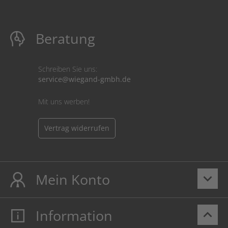
Beratung
Schreiben Sie uns:
service@wiegand-gmbh.de
Mit uns werben!
Vertrag widerrufen
Mein Konto
keyboard_arrow_down
Information
keyboard_arrow_up
Mein Konto
Login