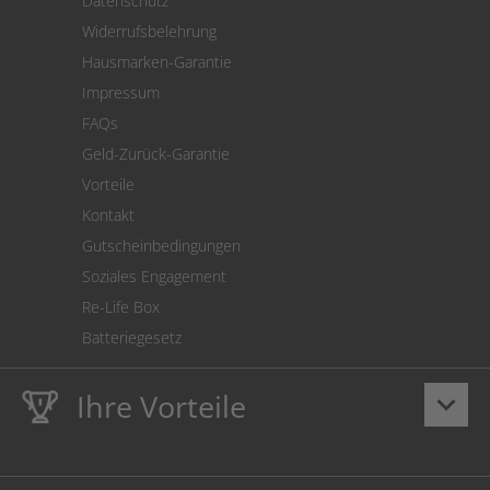
Datenschutz
Warenrücksendung
Widerrufsbelehrung
SEPA-Lastschrift
Hausmarken-Garantie
Versandkostenrechner
Impressum
Cookie Einstellungen
FAQs
Geld-Zurück-Garantie
Vorteile
Kontakt
Gutscheinbedingungen
Soziales Engagement
Re-Life Box
Batteriegesetz
Ihre Vorteile
keyboard_arrow_down
Lebenslange
Hausmarke Garantie
auf Toner und Tinte