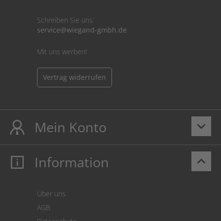
Schreiben Sie uns:
service@wiegand-gmbh.de
Mit uns werben!
Vertrag widerrufen
Mein Konto
keyboard_arrow_down
Information
keyboard_arrow_up
Mein Konto
Login
Warenkorb
Über uns
Zahlung
AGB
Versand