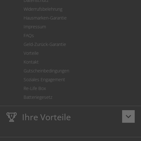
Datenschutz
Warenrücksendung
Widerrufsbelehrung
SEPA-Lastschrift
Hausmarken-Garantie
Versandkostenrechner
Impressum
Cookie Einstellungen
FAQs
Geld-Zurück-Garantie
Vorteile
Kontakt
Gutscheinbedingungen
Soziales Engagement
Re-Life Box
Batteriegesetz
Ihre Vorteile
keyboard_arrow_down
Lebenslange
Hausmarke Garantie
auf Toner und Tinte