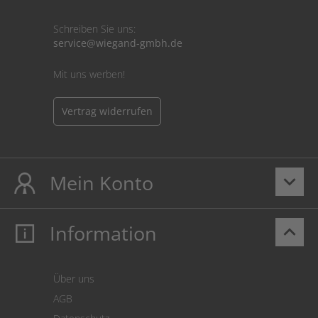
Schreiben Sie uns:
service@wiegand-gmbh.de
Mit uns werben!
Vertrag widerrufen
Mein Konto
keyboard_arrow_down
Information
keyboard_arrow_up
Mein Konto
Login
Warenkorb
Über uns
Zahlung
AGB
Versand