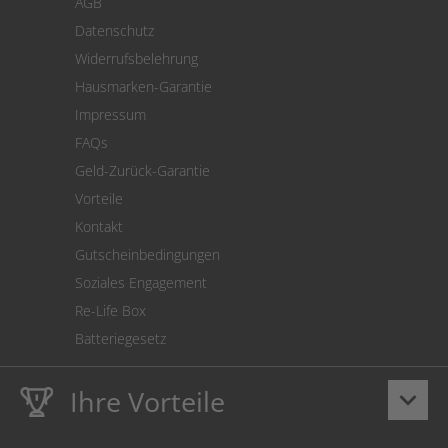
AGB
Versand
Datenschutz
Warenrücksendung
Widerrufsbelehrung
SEPA-Lastschrift
Hausmarken-Garantie
Versandkostenrechner
Impressum
Cookie Einstellungen
FAQs
Geld-Zurück-Garantie
Vorteile
Kontakt
Gutscheinbedingungen
Soziales Engagement
Re-Life Box
Batteriegesetz
Ihre Vorteile
keyboard_arrow_down