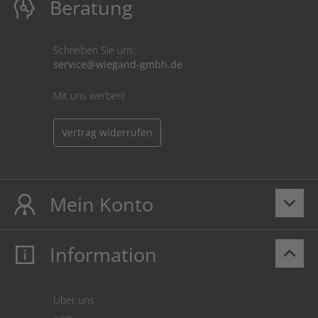
Beratung
Schreiben Sie uns:
service@wiegand-gmbh.de
Mit uns werben!
Vertrag widerrufen
Mein Konto
keyboard_arrow_down
Information
keyboard_arrow_up
Mein Konto
Login
Warenkorb
Über uns
Zahlung