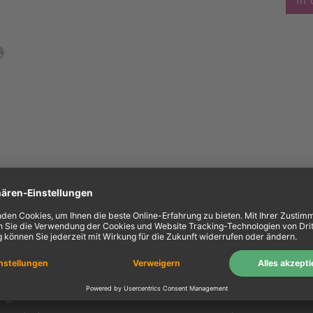
In
ein Konto
Information
Mein Konto
Über uns
Login
AGB