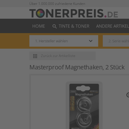
Über 1.000.000 zufriedene Kunden
HOME
TINTE & TONER
ANDERE ARTIKE
search
keyboard_arrow_down
apps
Zurück
zur Artikelliste
Masterproof Magnethaken, 2 Stück
zo