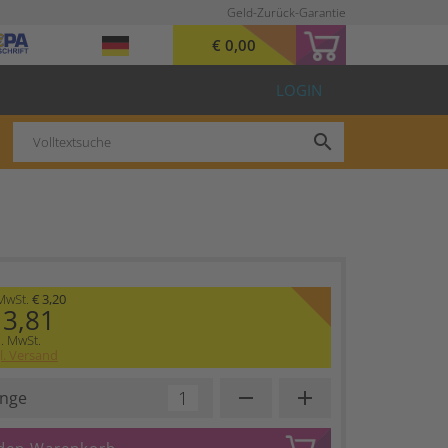
Geld-Zurück-Garantie
€ 0,00
LOGIN
search
 MwSt.
€ 3,20
 3,81
l. MwSt.
l. Versand
remove
add
nge