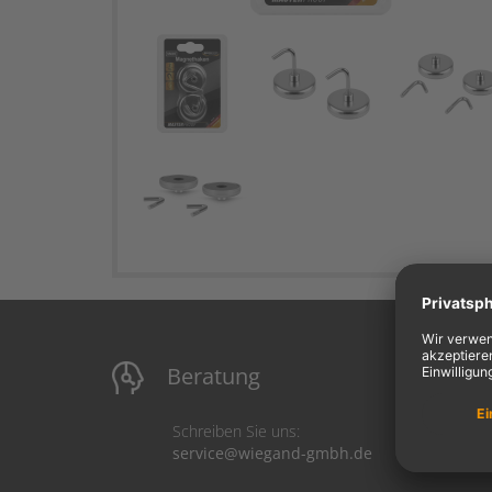
Beratung
M
Schreiben Sie uns:
service@wiegand-gmbh.de