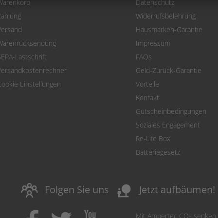
Warenkorb
Datenschutz
Zahlung
Widerrufsbelehrung
Versand
Hausmarken-Garantie
Warenrücksendung
Impressum
SEPA-Lastschrift
FAQs
Versandkostenrechner
Geld-Zurück-Garantie
Cookie Einstellungen
Vorteile
Kontakt
Gutscheinbedingungen
Soziales Engagement
Re-Life Box
Batteriegesetz
nature_people
Folgen Sie uns
Jetzt aufbäumen!
Mit Ampertec CO
senken
2