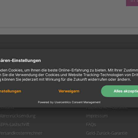
In
ein Konto
Information
Mein Konto
Über uns
Login
AGB
Warenkorb
Datenschutz
Zahlung
Widerrufsbelehrung
Versand
Hausmarken-Garantie
Warenrücksendung
Impressum
SEPA-Lastschrift
FAQs
Versandkostenrechner
Geld-Zurück-Garantie