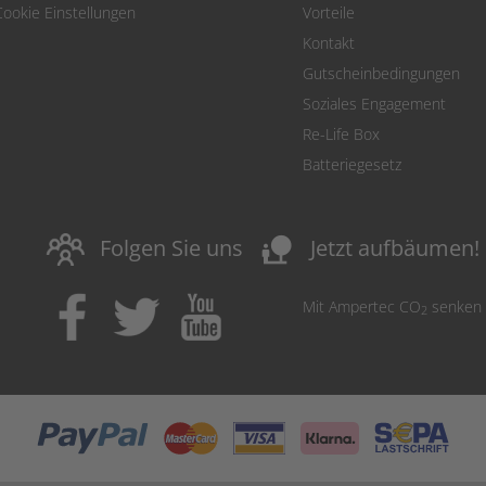
Cookie Einstellungen
Vorteile
Kontakt
Gutscheinbedingungen
Soziales Engagement
Re-Life Box
Batteriegesetz
nature_people
Folgen Sie uns
Jetzt aufbäumen!
Mit Ampertec CO
senken
2