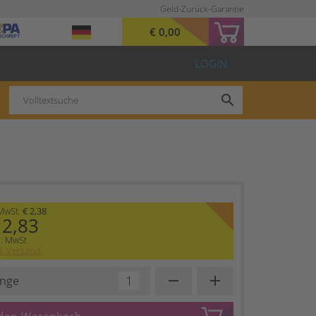
Geld-Zurück-Garantie
€ 0,00
LOGIN
search
 MwSt.
€ 2,38
 2,83
l. MwSt.
l. Versand
remove
add
nge