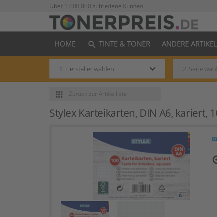
Über 1.000.000 zufriedene Kunden
HOME
TINTE & TONER
ANDERE ARTIKE
search
keyboard_arrow_down
apps
Zurück
zur Artikelliste
Stylex Karteikarten, DIN A6, kariert, 
zo