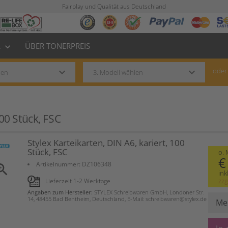
Fairplay und Qualität aus Deutschland
L
ÜBER TONERPREIS
keyboard_arrow_down
keyboard_arrow_down
keyboard_arrow_down
oder
100 Stück, FSC
Stylex Karteikarten, DIN A6, kariert, 100
Stück, FSC
o.
€
Artikelnummer:
DZ106348
om_in
ink
zzg
Lieferzeit 1-2 Werktage
Angaben zum Hersteller:
STYLEX Schreibwaren GmbH, Londoner Str.
14, 48455 Bad Bentheim, Deutschland, E-Mail: schreibwaren@stylex.de
Me