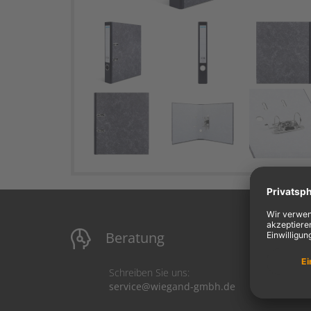
Beratung
M
Schreiben Sie uns:
service@wiegand-gmbh.de