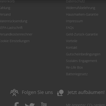
Warenkorb
Datenschutz
Zahlung
Widerrufsbelehrung
Versand
Hausmarken-Garantie
Warenrücksendung
Impressum
SEPA-Lastschrift
FAQs
Versandkostenrechner
Geld-Zurück-Garantie
Cookie Einstellungen
Vorteile
Kontakt
Gutscheinbedingungen
Soziales Engagement
Re-Life Box
Batteriegesetz
nature_people
Folgen Sie uns
Jetzt aufbäumen!
Mit Ampertec CO
senken
2