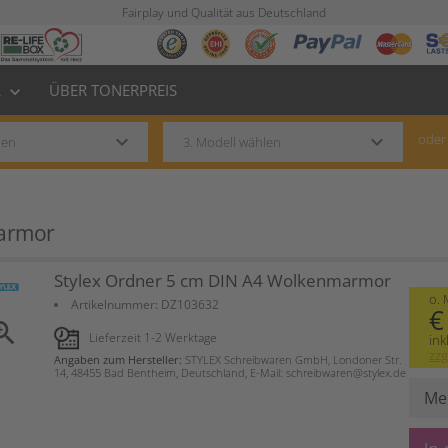
Fairplay und Qualität aus Deutschland
L
ÜBER TONERPREIS
keyboard_arrow_down
keyboard_arrow_down
keyboard_arrow_down
oder
marmor
Stylex Ordner 5 cm DIN A4 Wolkenmarmor
o.
Artikelnummer:
DZ103632
€
om_in
Lieferzeit 1-2 Werktage
ink
zzg
Angaben zum Hersteller:
STYLEX Schreibwaren GmbH, Londoner Str.
14, 48455 Bad Bentheim, Deutschland, E-Mail: schreibwaren@stylex.de
Me