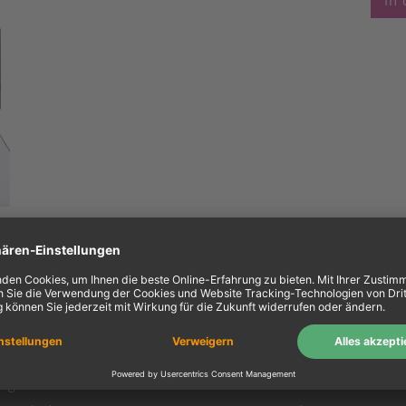
In
ein Konto
Information
Mein Konto
Über uns
Login
AGB