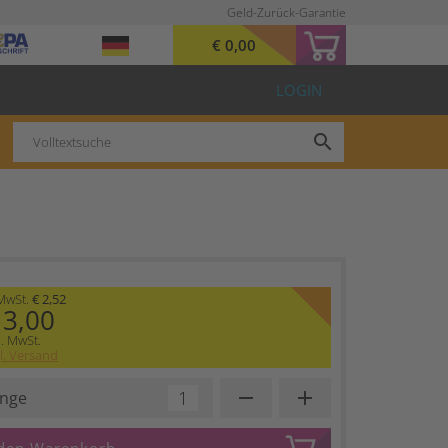
Geld-Zurück-Garantie
€ 0,00
LOGIN
search
 MwSt.
€ 2,52
 3,00
l. MwSt.
l. Versand
remove
add
nge