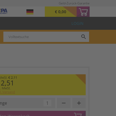
Geld-Zurück-Garantie
€ 0,00
LOGIN
search
 MwSt.
€ 2,11
 2,51
l. MwSt.
l. Versand
remove
add
nge