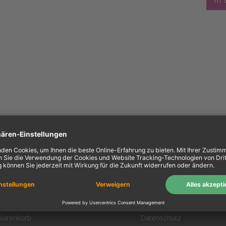
In
ein Konto
Information
Mein Konto
Über uns
Login
AGB
Warenkorb
Datenschutz