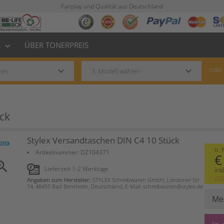
Fairplay und Qualität aus Deutschland
L
ÜBER TONERPREIS
keyboard_arrow_down
keyboard_arrow_down
keyboard_arrow_down
oder
ck
Stylex Versandtaschen DIN C4 10 Stück
o.
Artikelnummer:
DZ104371
€
om_in
Lieferzeit 1-2 Werktage
ink
zzg
Angaben zum Hersteller:
STYLEX Schreibwaren GmbH, Londoner Str.
14, 48455 Bad Bentheim, Deutschland, E-Mail: schreibwaren@stylex.de
Me