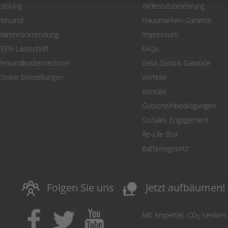
Zahlung
Widerrufsbelehrung
Versand
Hausmarken-Garantie
Warenrücksendung
Impressum
SEPA-Lastschrift
FAQs
Versandkostenrechner
Geld-Zurück-Garantie
Cookie Einstellungen
Vorteile
Kontakt
Gutscheinbedingungen
Soziales Engagement
Re-Life Box
Batteriegesetz
nature_people
Folgen Sie uns
Jetzt aufbäumen!
Mit Ampertec CO
senken
2