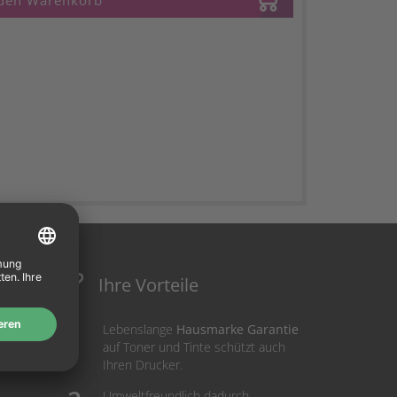
 den Warenkorb
Ihre Vorteile
Lebenslange
Hausmarke Garantie
auf Toner und Tinte schützt auch
Ihren Drucker.
Umweltfreundlich dadurch