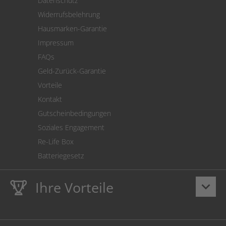
Datenschutz
Warenrücksendung
Widerrufsbelehrung
SEPA-Lastschrift
Hausmarken-Garantie
Versandkostenrechner
Impressum
Cookie Einstellungen
FAQs
Geld-Zurück-Garantie
Vorteile
Kontakt
Gutscheinbedingungen
Soziales Engagement
Re-Life Box
Batteriegesetz
Ihre Vorteile
keyboard_arrow_down
Lebenslange
Hausmarke Garantie
auf Toner und Tinte