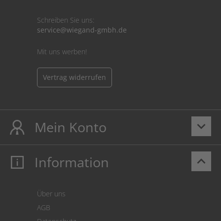
Schreiben Sie uns:
service@wiegand-gmbh.de
Mit uns werben!
Vertrag widerrufen
Mein Konto
keyboard_arrow_down
Information
keyboard_arrow_up
Mein Konto
Login
Warenkorb
Über uns
Zahlung
AGB
Versand