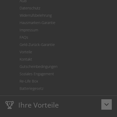
AGB
Versand
Datenschutz
Warenrücksendung
Widerrufsbelehrung
SEPA-Lastschrift
Hausmarken-Garantie
Versandkostenrechner
Impressum
Cookie Einstellungen
FAQs
Geld-Zurück-Garantie
Vorteile
Kontakt
Gutscheinbedingungen
Soziales Engagement
Re-Life Box
Batteriegesetz
Ihre Vorteile
keyboard_arrow_down