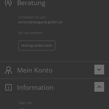
Beratung
Schreiben Sie uns:
service@wiegand-gmbh.de
Mit uns werben!
Vertrag widerrufen
Mein Konto
keyboard_arrow_down
Information
keyboard_arrow_up
Mein Konto
Login
Warenkorb
Über uns
Zahlung