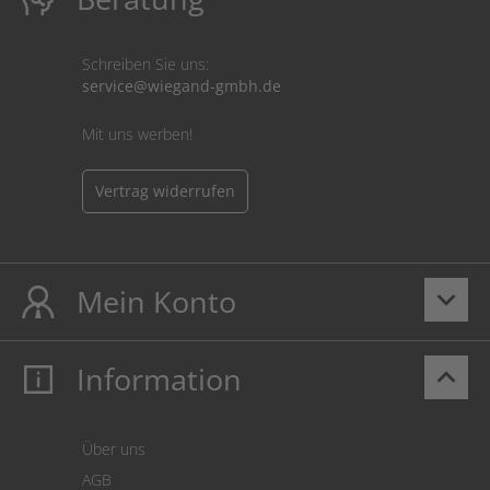
Schreiben Sie uns:
service@wiegand-gmbh.de
Mit uns werben!
Vertrag widerrufen
Mein Konto
keyboard_arrow_down
Information
keyboard_arrow_up
Mein Konto
Login
Warenkorb
Über uns
Zahlung
AGB