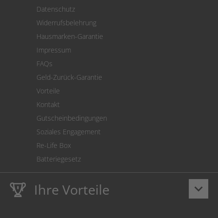
Versand
Datenschutz
Warenrücksendung
Widerrufsbelehrung
SEPA-Lastschrift
Hausmarken-Garantie
Versandkostenrechner
Impressum
Cookie Einstellungen
FAQs
Geld-Zurück-Garantie
Vorteile
Kontakt
Gutscheinbedingungen
Soziales Engagement
Re-Life Box
Batteriegesetz
Ihre Vorteile
keyboard_arrow_down