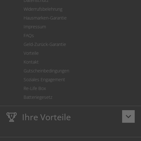
Datenschutz
Warenrücksendung
Widerrufsbelehrung
SEPA-Lastschrift
Hausmarken-Garantie
Versandkostenrechner
Impressum
Cookie Einstellungen
FAQs
Geld-Zurück-Garantie
Vorteile
Kontakt
Gutscheinbedingungen
Soziales Engagement
Re-Life Box
Batteriegesetz
Ihre Vorteile
keyboard_arrow_down
Lebenslange
Hausmarke Garantie
auf Toner und Tinte