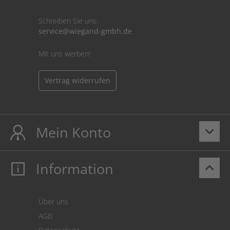
Schreiben Sie uns:
service@wiegand-gmbh.de
Mit uns werben!
Vertrag widerrufen
Mein Konto
keyboard_arrow_down
Information
keyboard_arrow_up
Mein Konto
Login
Warenkorb
Über uns
Zahlung
AGB
Versand