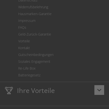
Datenschutz
Warenrücksendung
Widerrufsbelehrung
SEPA-Lastschrift
Hausmarken-Garantie
Versandkostenrechner
Impressum
Cookie Einstellungen
FAQs
Geld-Zurück-Garantie
Vorteile
Kontakt
Gutscheinbedingungen
Soziales Engagement
Re-Life Box
Batteriegesetz
Ihre Vorteile
keyboard_arrow_down
Lebenslange
Hausmarke Garantie
auf Toner und Tinte