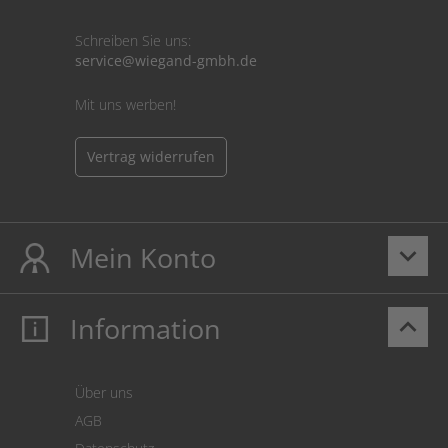
Schreiben Sie uns:
service@wiegand-gmbh.de
Mit uns werben!
Vertrag widerrufen
Mein Konto
keyboard_arrow_down
Information
keyboard_arrow_up
Mein Konto
Login
Warenkorb
Über uns
Zahlung
AGB
Versand