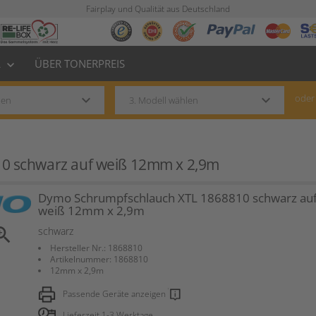
Fairplay und Qualität aus Deutschland
L
ÜBER TONERPREIS
keyboard_arrow_down
keyboard_arrow_down
keyboard_arrow_down
oder
0 schwarz auf weiß 12mm x 2,9m
Dymo Schrumpfschlauch XTL 1868810 schwarz au
weiß 12mm x 2,9m
om_in
schwarz
Hersteller Nr.: 1868810
Artikelnummer: 1868810
12mm x 2,9m
Passende Geräte anzeigen
Lieferzeit 1-3 Werktage