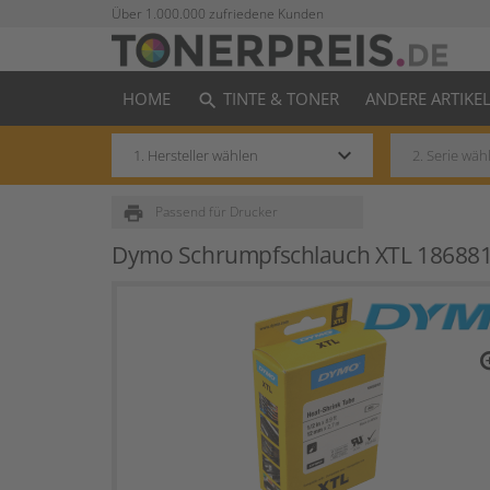
Über 1.000.000 zufriedene Kunden
HOME
TINTE & TONER
ANDERE ARTIKE
search
keyboard_arrow_down
print
Passend für Drucker
Dymo Schrumpfschlauch XTL 186881
zo