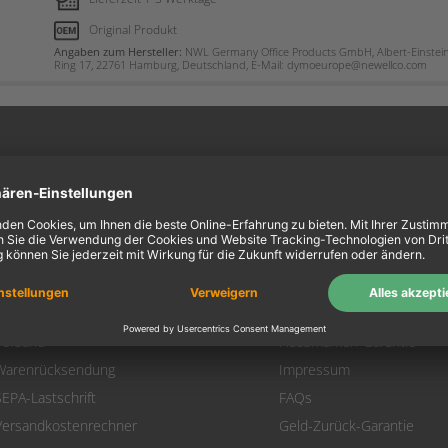
Original Produkt
Angaben zum Hersteller:
NWL Germany Office Products GmbH, Albert-Einstei
Ring 17, 22761 Hamburg, Deutschland, E-Mail: dymoeurope@newellco.com
ein Konto
Information
Mein Konto
Über uns
Login
AGB
Warenkorb
Datenschutz
Zahlung
Widerrufsbelehrung
Versand
Hausmarken-Garantie
Warenrücksendung
Impressum
SEPA-Lastschrift
FAQs
Versandkostenrechner
Geld-Zurück-Garantie