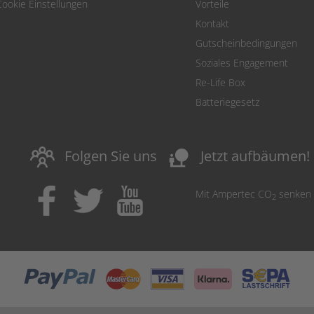
Cookie Einstellungen
Vorteile
Kontakt
Gutscheinbedingungen
Soziales Engagement
Re-Life Box
Batteriegesetz
nature_people
Folgen Sie uns
Jetzt aufbäumen!
Mit Ampertec CO
senken
2