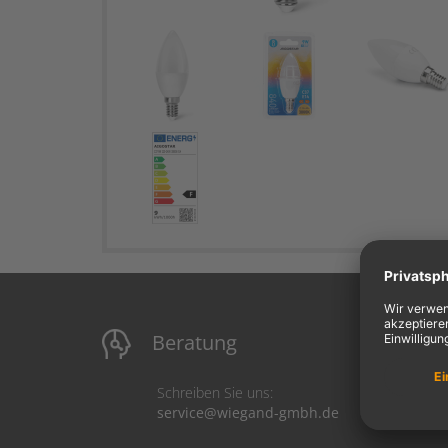
Beratung
M
Schreiben Sie uns:
service@wiegand-gmbh.de