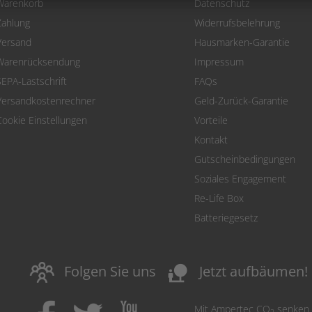
Warenkorb
Datenschutz
Zahlung
Widerrufsbelehrung
Versand
Hausmarken-Garantie
Warenrücksendung
Impressum
SEPA-Lastschrift
FAQs
Versandkostenrechner
Geld-Zurück-Garantie
Cookie Einstellungen
Vorteile
Kontakt
Gutscheinbedingungen
Soziales Engagement
Re-Life Box
Batteriegesetz
nature_people
Folgen Sie uns
Jetzt aufbäumen!
Mit Ampertec CO
senken
2