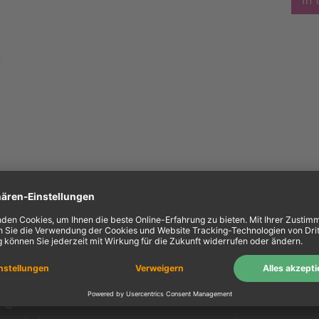
In
ein Konto
Information
Mein Konto
Über uns
Login
AGB