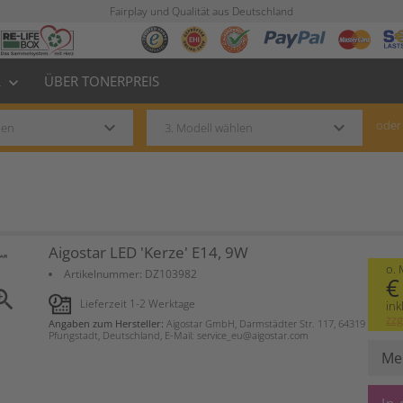
Fairplay und Qualität aus Deutschland
L
ÜBER TONERPREIS
keyboard_arrow_down
keyboard_arrow_down
keyboard_arrow_down
oder
Aigostar LED 'Kerze' E14, 9W
o.
Artikelnummer:
DZ103982
€
om_in
Lieferzeit 1-2 Werktage
ink
zzg
Angaben zum Hersteller:
Aigostar GmbH, Darmstädter Str. 117, 64319
Pfungstadt, Deutschland, E-Mail: service_eu@aigostar.com
Me