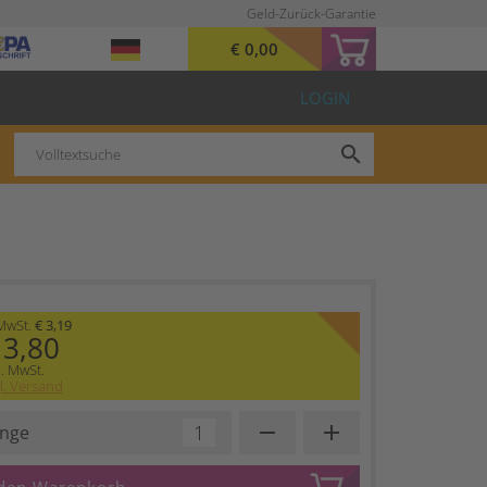
Geld-Zurück-Garantie
€ 0,00
LOGIN
search
 MwSt.
€ 3,19
 3,80
l. MwSt.
l. Versand
remove
add
nge