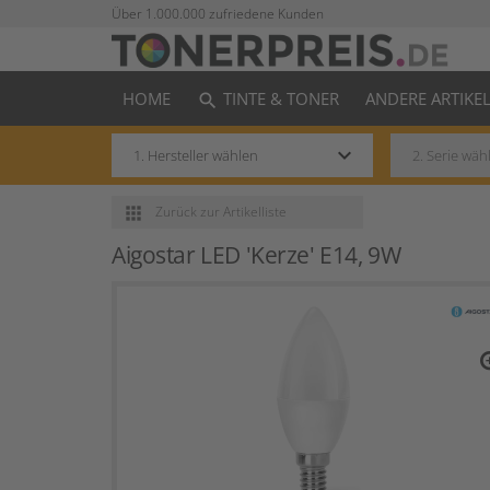
Über 1.000.000 zufriedene Kunden
HOME
TINTE & TONER
ANDERE ARTIKE
search
keyboard_arrow_down
apps
Zurück
zur Artikelliste
Aigostar LED 'Kerze' E14, 9W
zo