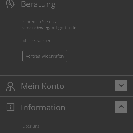
Beratung
Schreiben Sie uns:
service@wiegand-gmbh.de
Mit uns werben!
Vertrag widerrufen
Mein Konto
keyboard_arrow_down
Information
keyboard_arrow_up
Mein Konto
Login
Warenkorb
Über uns
Zahlung