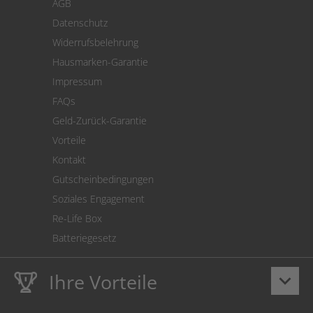
AGB
Versand
Datenschutz
Warenrücksendung
Widerrufsbelehrung
SEPA-Lastschrift
Hausmarken-Garantie
Versandkostenrechner
Impressum
Cookie Einstellungen
FAQs
Geld-Zurück-Garantie
Vorteile
Kontakt
Gutscheinbedingungen
Soziales Engagement
Re-Life Box
Batteriegesetz
Ihre Vorteile
keyboard_arrow_down