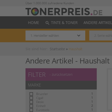
Über 1.000.000 zufriedene Kunden
HOME
TINTE & TONER
ANDERE ARTIKE
search
keyboard_arrow_down
Sie sind hier:
Startseite
»
Haushalt
Andere Artikel -
Haushalt
FILTER
- zurücksetzen
MARKE
1
Bruzzler
1
Cigall
1
Deski
2
Einhell
1
Eurotools