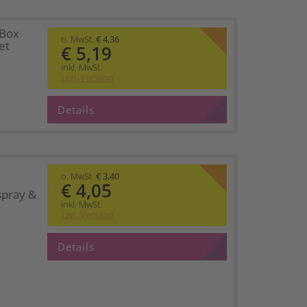
 Box
o. MwSt.
€ 4,36
et
€ 5,19
inkl. MwSt.
zzgl. Versand
Details
o. MwSt.
€ 3,40
€ 4,05
spray &
inkl. MwSt.
zzgl. Versand
Details