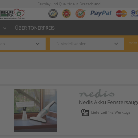
Fairplay und Qualität aus Deutschland
L
ÜBER TONERPREIS
keyboard_arrow_down
keyboard_arrow_down
keyboard_arrow_down
oder
Nedis Akku Fenstersaug
Lieferzeit 1-2 Werktage