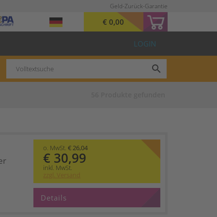
Geld-Zurück-Garantie
€ 0,00
LOGIN
search
56
Produkte gefunden
o. MwSt.
€ 26,04
€ 30,99
er
inkl. MwSt.
zzgl. Versand
Details