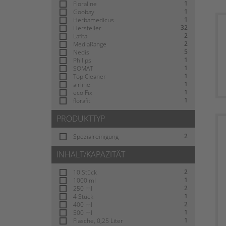
1
Floraline
1
Goobay
1
Herbamedicus
32
Hersteller
2
Lafita
2
MediaRange
5
Nedis
1
Philips
1
SOMAT
1
Top Cleaner
1
airline
1
eco Fix
1
florafit
PRODUKTTYP
2
Spezialreinigung
INHALT/KAPAZITÄT
2
10 Stück
1
1000 ml
2
250 ml
1
4 Stück
2
400 ml
1
500 ml
1
Flasche, 0,25 Liter