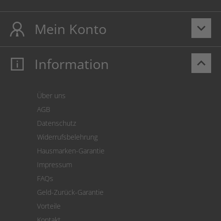
Mein Konto
keyboard_arrow_down
Information
keyboard_arrow_up
Mein Konto
Login
Warenkorb
Über uns
Zahlung
AGB
Versand
Datenschutz
Warenrücksendung
Widerrufsbelehrung
SEPA-Lastschrift
Hausmarken-Garantie
Versandkostenrechner
Impressum
Cookie Einstellungen
FAQs
Geld-Zurück-Garantie
Vorteile
Kontakt