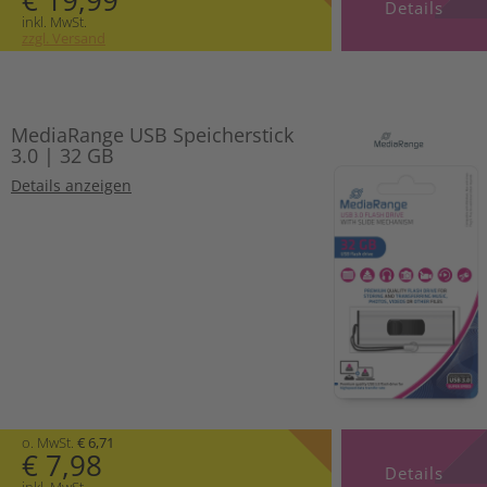
€ 19,99
Details
inkl. MwSt.
zzgl. Versand
MediaRange USB Speicherstick
3.0 | 32 GB
Details anzeigen
o. MwSt.
€ 6,71
€ 7,98
Details
inkl. MwSt.