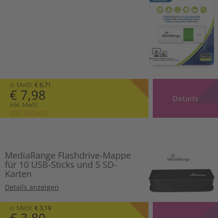
o. MwSt.
€ 6,71
€ 7,98
Details
inkl. MwSt.
zzgl. Versand
MediaRange Flashdrive-Mappe
für 10 USB-Sticks und 5 SD-
Karten
Details anzeigen
o. MwSt.
€ 3,19
€ 3,80