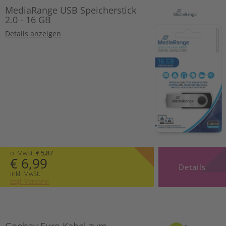
MediaRange USB Speicherstick
2.0 - 16 GB
Details anzeigen
o. MwSt.
€ 5,87
€ 6,99
Details
inkl. MwSt.
zzgl. Versand
Goobay Euro Kabel zum