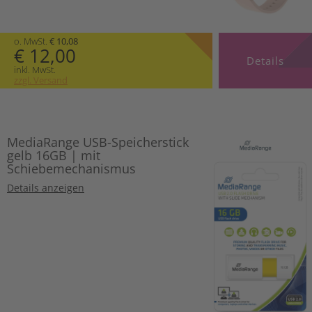
o. MwSt.
€ 10,08
€ 12,00
Details
inkl. MwSt.
zzgl. Versand
MediaRange USB-Speicherstick
gelb 16GB | mit
Schiebemechanismus
Details anzeigen