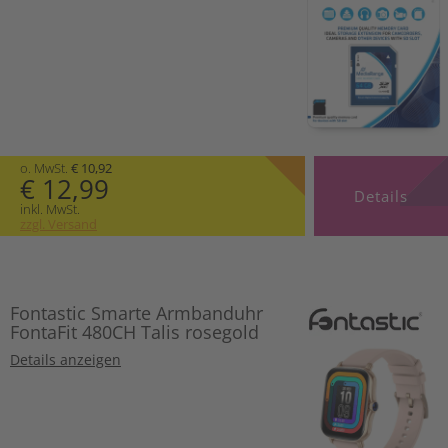
o. MwSt.
€ 10,92
€ 12,99
Details
inkl. MwSt.
zzgl. Versand
Fontastic Smarte Armbanduhr
FontaFit 480CH Talis rosegold
Details anzeigen