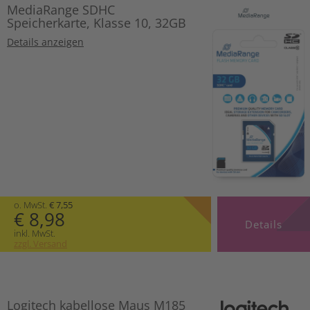
MediaRange SDHC
Speicherkarte, Klasse 10, 32GB
Details anzeigen
o. MwSt.
€ 7,55
€ 8,98
Details
inkl. MwSt.
zzgl. Versand
Logitech kabellose Maus M185