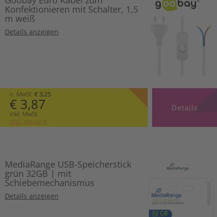
Konfektionieren mit Schalter, 1,5
m weiß
Details anzeigen
o. MwSt.
€ 3,25
€ 3,87
Details
inkl. MwSt.
zzgl. Versand
MediaRange USB-Speicherstick
grün 32GB | mit
Schiebemechanismus
Details anzeigen