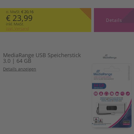
o. MwSt.
€ 20,16
€ 23,99
Details
inkl. MwSt.
zzgl. Versand
MediaRange USB Speicherstick
3.0 | 64 GB
Details anzeigen