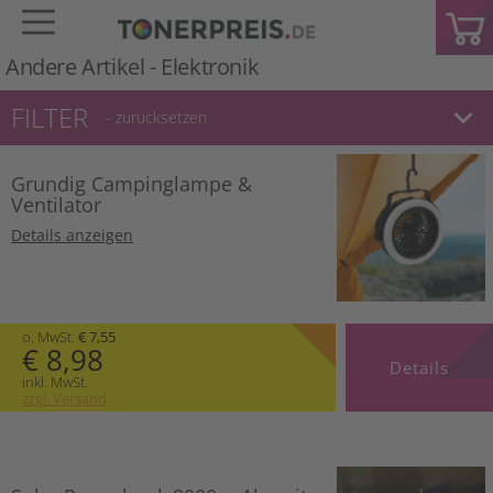
Andere Artikel -
Elektronik
FILTER
keyboard_arrow_down
- zurücksetzen
Grundig Campinglampe &
Ventilator
Details anzeigen
o. MwSt.
€ 7,55
€ 8,98
Details
inkl. MwSt.
zzgl. Versand