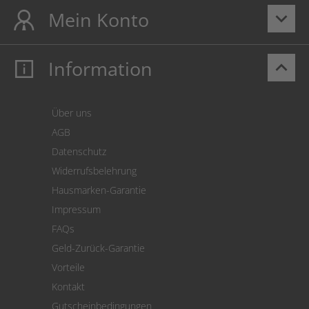
Mein Konto
keyboard_arrow_down
Information
keyboard_arrow_up
Mein Konto
Login
Warenkorb
Über uns
Zahlung
AGB
Versand
Datenschutz
Warenrücksendung
Widerrufsbelehrung
SEPA-Lastschrift
Hausmarken-Garantie
Versandkostenrechner
Impressum
Cookie Einstellungen
FAQs
Geld-Zurück-Garantie
Vorteile
Kontakt
Gutscheinbedingungen