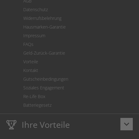
AGB
Versand
Datenschutz
Warenrücksendung
Widerrufsbelehrung
SEPA-Lastschrift
Hausmarken-Garantie
Versandkostenrechner
Impressum
Cookie Einstellungen
FAQs
Geld-Zurück-Garantie
Vorteile
Kontakt
Gutscheinbedingungen
Soziales Engagement
Re-Life Box
Batteriegesetz
Ihre Vorteile
keyboard_arrow_down