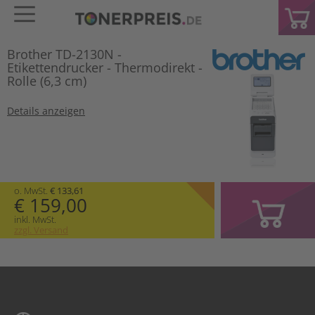
Brother TD-2130N -
Etikettendrucker - Thermodirekt -
Rolle (6,3 cm)
Details anzeigen
o. MwSt.
€ 133,61
€ 159,00
inkl. MwSt.
zzgl. Versand