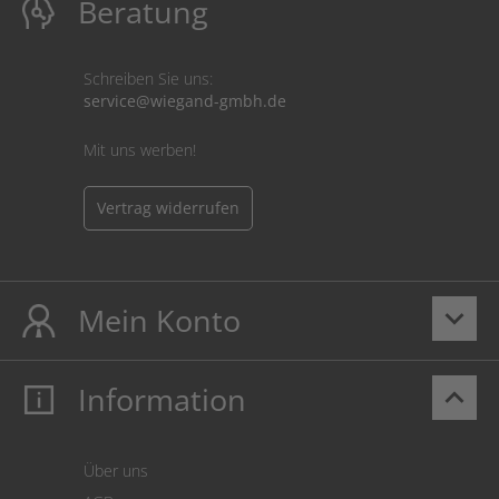
Beratung
Schreiben Sie uns:
service@wiegand-gmbh.de
Mit uns werben!
Vertrag widerrufen
Mein Konto
keyboard_arrow_down
Information
keyboard_arrow_up
Mein Konto
Login
Warenkorb
Über uns
Zahlung