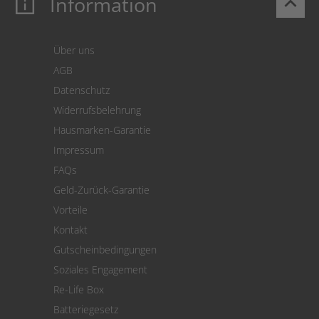
Information
keyboard_arrow_up
Login
Warenkorb
Über uns
Zahlung
AGB
Versand
Datenschutz
Warenrücksendung
Widerrufsbelehrung
SEPA-Lastschrift
Hausmarken-Garantie
Versandkostenrechner
Impressum
Cookie Einstellungen
FAQs
Geld-Zurück-Garantie
Vorteile
Kontakt
Gutscheinbedingungen
Soziales Engagement
Re-Life Box
Batteriegesetz