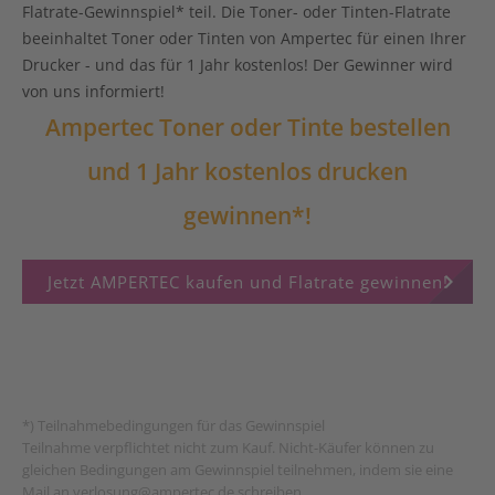
Flatrate-Gewinnspiel* teil. Die Toner- oder Tinten-Flatrate
beeinhaltet Toner oder Tinten von Ampertec für einen Ihrer
Drucker - und das für 1 Jahr kostenlos! Der Gewinner wird
von uns informiert!
Ampertec Toner oder Tinte bestellen
und 1 Jahr kostenlos drucken
gewinnen*!
keyboard_arrow_right
Jetzt AMPERTEC kaufen und Flatrate gewinnen!
*) Teilnahmebedingungen für das Gewinnspiel
Teilnahme verpflichtet nicht zum Kauf. Nicht-Käufer können zu
gleichen Bedingungen am Gewinnspiel teilnehmen, indem sie eine
Mail an
verlosung@ampertec.de
schreiben.